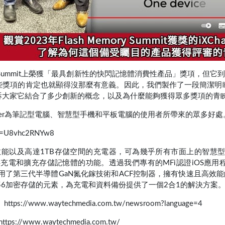
h Memory Summit上榮獲「最具創新性的快閃記憶體消費性產品」
獎項的肯定也就顯得沒那麼有意義。因此，我們製作了一段簡潔明瞭的動
訴大家它結合了多少創新的概念，以及為什麼能夠獲得眾多獎項的青
rger為筆記型電腦、智慧型手機和平板電腦的使用者所帶來的眾多好處
?v=U8vhc2RNYw8
充電效能以及高達1TB存儲空間的充電器，可為幾乎所有市面上的智慧型手機
提供充電和擴充存儲記憶體的功能。透過我們專有的MFi認證iOS應用程
，它採用了第三代半導體GaN氮化鎵技術和ACF控制器，擁有快速且
AES 256加密存儲的元素，為充電和資料備份提供了一個2合1的解決方案
www.waytechmedia.com.tw/newsroom?language=4
/www.waytechmedia.com.tw/