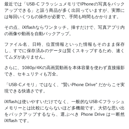
最近では「USB-C フラッシュメモリでiPhoneの写真をバック
アップできる」と謳う商品が多く出回っていますが、実際に
は毎回いくつもの操作が必要で、手間も時間もかかります。
その点、iXflashならワンタッチ。挿すだけで、写真アプリ内
の画像や動画を自動バックアップ。
ファイル名、日時、位置情報といった情報もそのまま保存
し、すでに保存済みのデータは賢くスキップするため、速く
てムダがありません。
さらに、1080p/4Kの高画質動画を本体容量を使わず直接撮影
でき、セキュリティも万全。
「USB-Cメモリ」ではなく、"賢いPhone Drive" だからこそ実
現できる快適さです。
iXflashは使いやすいだけでなく、一般的なUSB-Cフラッシュ
メモリーとは比較にならないほど多機能です。大切な思い出
をバックアップするなら、選ぶべき Phone Drive は一断然
iXflash です。